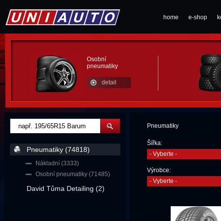
home
e-shop
k
Osobní
pneumatiky
detail
Pneumatiky
Šířka:
Pneumatiky (74818)
- Vyberte -
Nákladní (3333)
Výrobce:
Osobní pneumatiky (71485)
- Vyberte -
David Tůma Detailing (2)