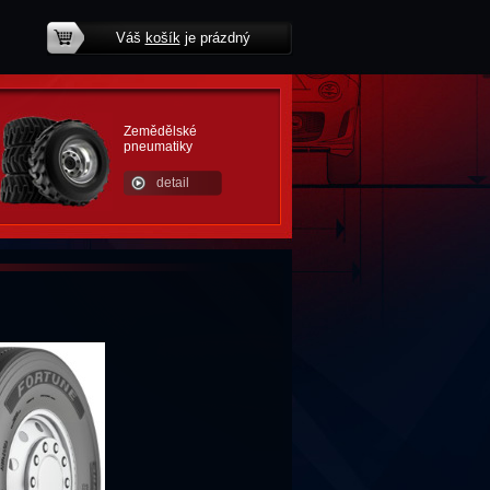
Váš
košík
je prázdný
potřebujete poradit?
Zemědělské
pneumatiky
detail