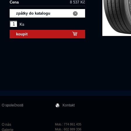
Cena
8 537 Kč
zpátky do katalogu
Ks
koupit
O společnosti
Kontakt
O nás
Mob.: 774 861 435
Mob.: 602 889 336
Galerie