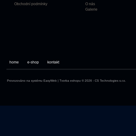
Obchodní podmínky
O nás
Galerie
home
e-shop
kontakt
Provozováno na systému
EasyWeb
|
Tvorba eshopu
© 2026 - CS Technologies s.r.o.