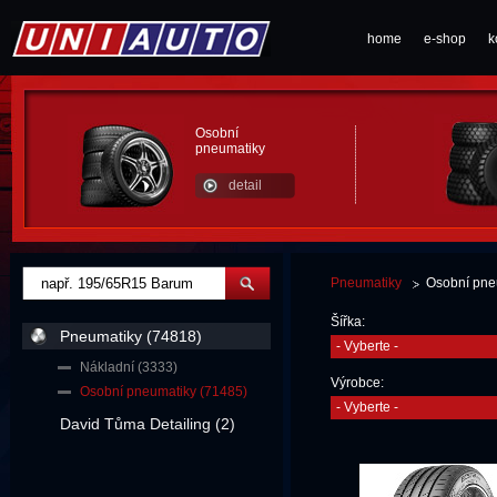
home
e-shop
k
Osobní
pneumatiky
detail
Pneumatiky
Osobní pne
Šířka:
Pneumatiky (74818)
- Vyberte -
Nákladní (3333)
Výrobce:
Osobní pneumatiky (71485)
- Vyberte -
David Tůma Detailing (2)