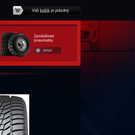
Váš
košík
je prázdný
potřebujete poradit?
Zemědělské
pneumatiky
detail