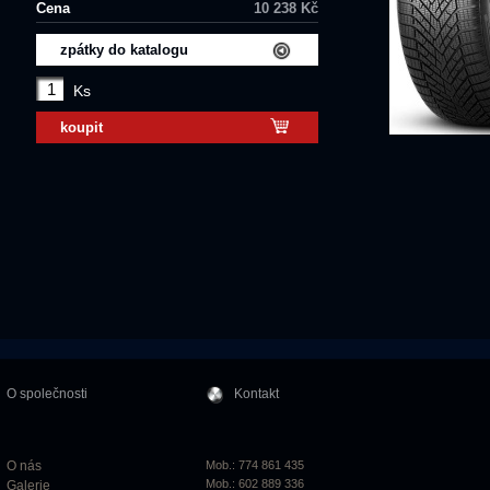
Cena
10 238 Kč
zpátky do katalogu
Ks
koupit
O společnosti
Kontakt
O nás
Mob.: 774 861 435
Mob.: 602 889 336
Galerie