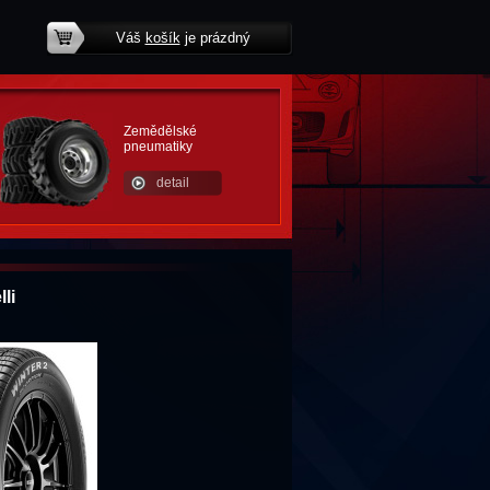
Váš
košík
je prázdný
potřebujete poradit?
Zemědělské
pneumatiky
detail
li