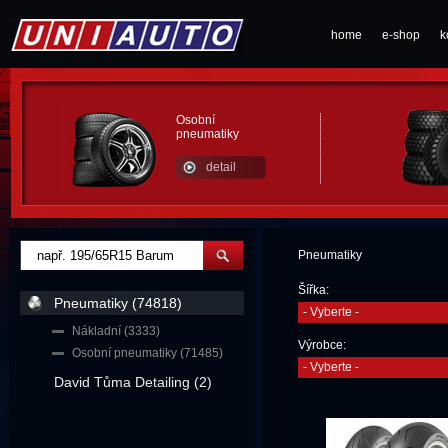
home
e-shop
k
Osobní
pneumatiky
detail
Pneumatiky
Šířka:
Pneumatiky (74818)
- Vyberte -
Nákladní (3333)
Výrobce:
Osobní pneumatiky (71485)
- Vyberte -
David Tůma Detailing (2)