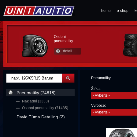
home
e-shop
k
Osobní
pneumatiky
detail
Pneumatiky
Šířka:
Pneumatiky (74818)
- Vyberte -
Nákladní (3333)
Výrobce:
Osobní pneumatiky (71485)
- Vyberte -
David Tůma Detailing (2)