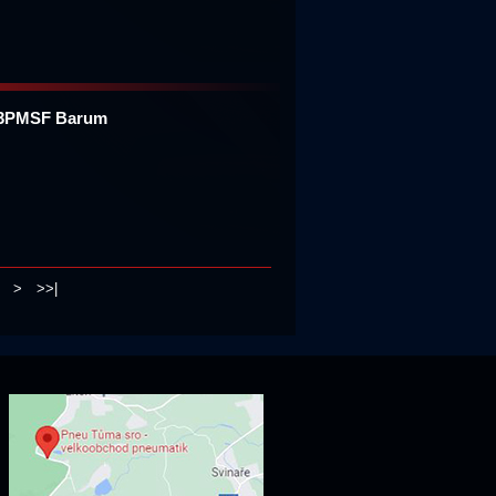
T 3PMSF Barum
>
>>|