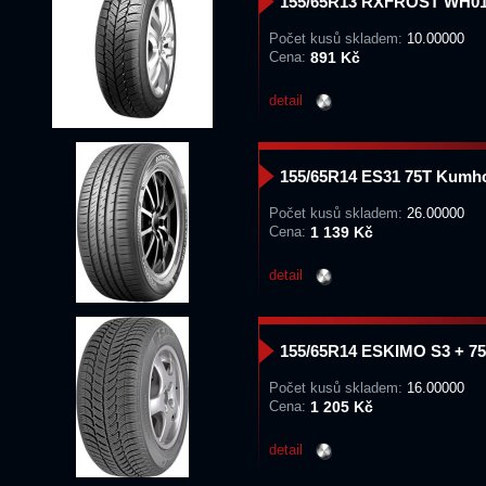
155/65R13 RXFROST WH01
Počet kusů skladem:
10.00000
Cena:
891 Kč
detail
155/65R14 ES31 75T Kumh
Počet kusů skladem:
26.00000
Cena:
1 139 Kč
detail
155/65R14 ESKIMO S3 + 7
Počet kusů skladem:
16.00000
Cena:
1 205 Kč
detail