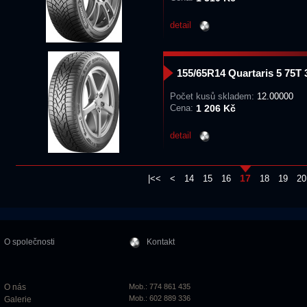
detail
155/65R14 Quartaris 5 75
Počet kusů skladem:
12.00000
Cena:
1 206 Kč
detail
17
|<<
<
14
15
16
18
19
20
O společnosti
Kontakt
O nás
Mob.: 774 861 435
Mob.: 602 889 336
Galerie