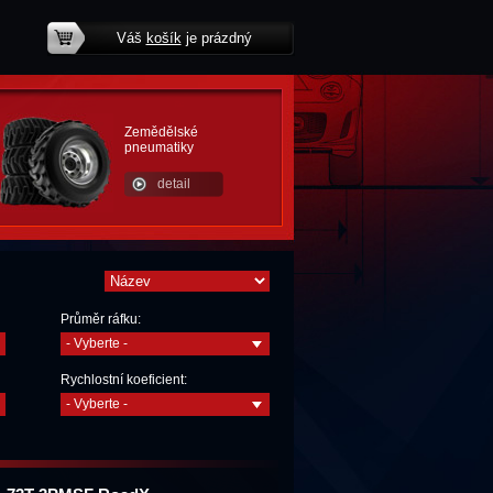
Váš
košík
je prázdný
potřebujete poradit?
Zemědělské
pneumatiky
detail
Průměr ráfku:
- Vyberte -
Rychlostní koeficient:
- Vyberte -