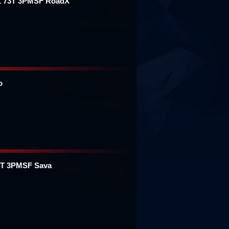
 73T 3PMSF RoadX
o
5T 3PMSF Sava