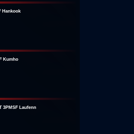
F Hankook
SF Kumho
5T 3PMSF Laufenn