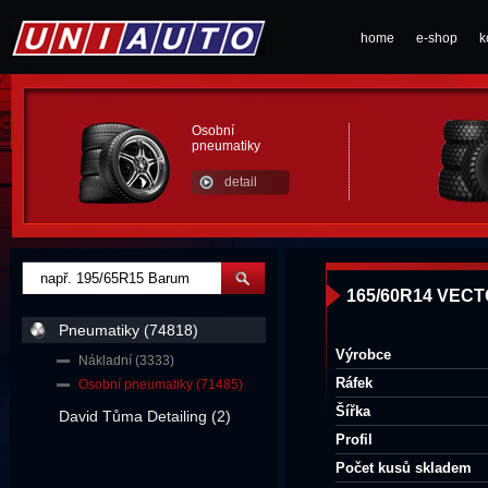
home
e-shop
k
Osobní
pneumatiky
detail
165/60R14 VEC
Pneumatiky (74818)
Výrobce
Nákladní (3333)
Ráfek
Osobní pneumatiky (71485)
Šířka
David Tůma Detailing (2)
Profil
Počet kusů skladem