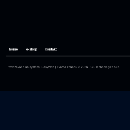
home
e-shop
kontakt
Provozováno na systému
EasyWeb
|
Tvorba eshopu
© 2026 - CS Technologies s.r.o.