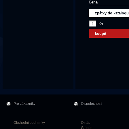
Cena
zpátky do katalogu
Ks
koupit
Pro zákazníky
O společnosti
Obchodní podmínky
O nás
Galerie