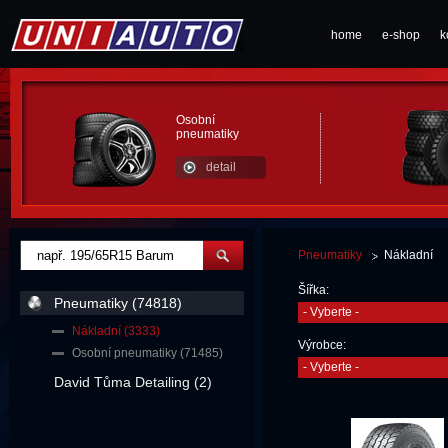
home
e-shop
k
Osobní
pneumatiky
detail
Pneumatiky
Nákladní
Šířka:
Pneumatiky (74818)
- Vyberte -
Nákladní (3333)
Výrobce:
Osobní pneumatiky (71485)
- Vyberte -
David Tůma Detailing (2)