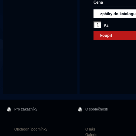
Cena
zpátky do katalogu
Ks
koupit
Pro zákazníky
O společnosti
Obchodní podmínky
O nás
Galerie