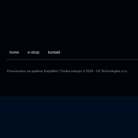
home
e-shop
kontakt
Provozováno na systému
EasyWeb
|
Tvorba eshopu
© 2026 - CS Technologies s.r.o.