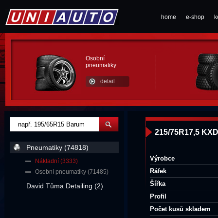
home
e-shop
k
Osobní
pneumatiky
detail
215/75R17,5 KX
Pneumatiky (74818)
Výrobce
Nákladní (3333)
Ráfek
Osobní pneumatiky (71485)
Šířka
David Tůma Detailing (2)
Profil
Počet kusů skladem