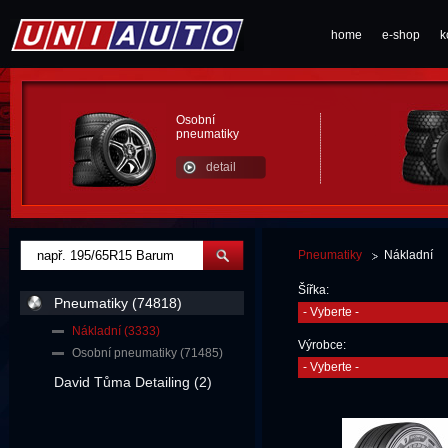
home
e-shop
k
Osobní
pneumatiky
detail
Pneumatiky
Nákladní
Šířka:
Pneumatiky (74818)
- Vyberte -
Nákladní (3333)
Výrobce:
Osobní pneumatiky (71485)
- Vyberte -
David Tůma Detailing (2)