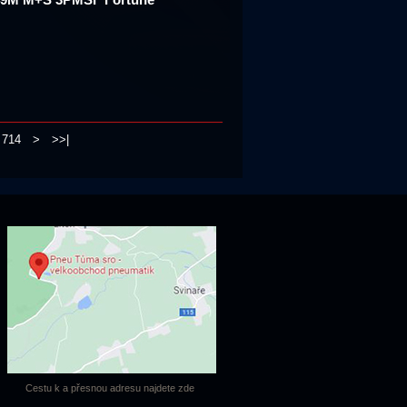
714
>
>>|
Cestu k a přesnou adresu najdete zde