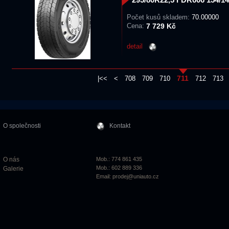
Počet kusů skladem:
70.00000
Cena:
7 729 Kč
detail
711
|<<
<
708
709
710
712
713
O společnosti
Kontakt
O nás
Mob.: 774 861 435
Mob.: 602 889 336
Galerie
Email:
prodej@uniauto.cz