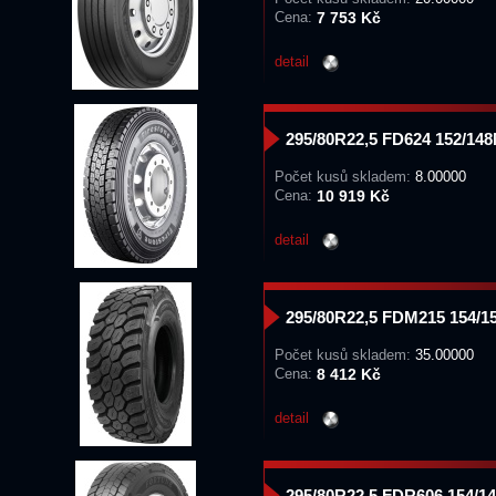
Cena:
7 753 Kč
detail
295/80R22,5 FD624 152/14
Počet kusů skladem:
8.00000
Cena:
10 919 Kč
detail
295/80R22,5 FDM215 154/
Počet kusů skladem:
35.00000
Cena:
8 412 Kč
detail
295/80R22,5 FDR606 154/