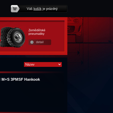
Váš
košík
je prázdný
potřebujete poradit?
Zemědělské
pneumatiky
detail
9M M+S 3PMSF Hankook