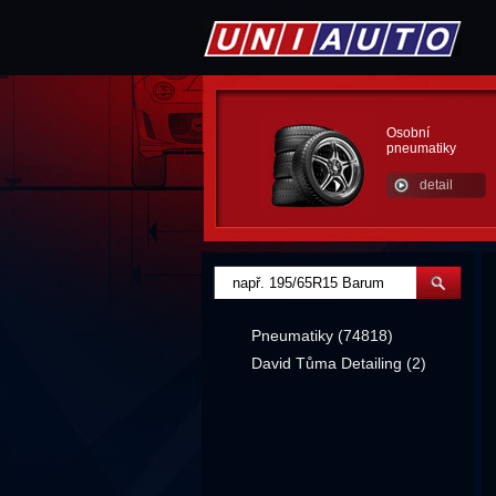
Osobní
pneumatiky
detail
Pneumatiky (74818)
David Tůma Detailing (2)