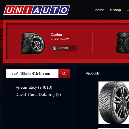
home
e-shop
k
Osobní
pneumatiky
detail
Produkty
Pneumatiky (74818)
David Tůma Detailing (2)