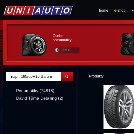
home
e-shop
k
Osobní
pneumatiky
detail
Produkty
Pneumatiky (74818)
David Tůma Detailing (2)