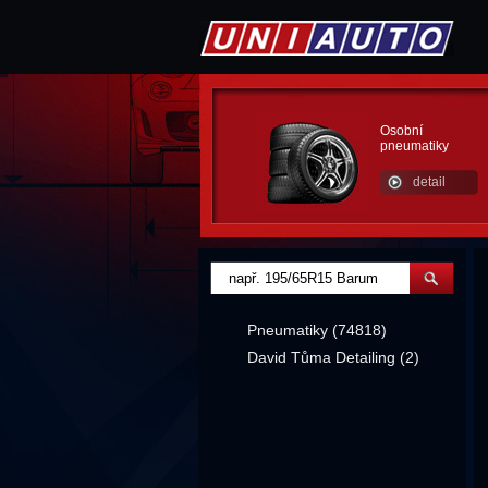
Osobní
pneumatiky
detail
Pneumatiky (74818)
David Tůma Detailing (2)