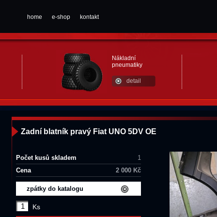
home
e-shop
kontakt
Nákladní
pneumatiky
detail
Zadní blatník pravý Fiat UNO 5DV OE
Počet kusů skladem
1
Cena
2 000 Kč
zpátky do katalogu
Ks