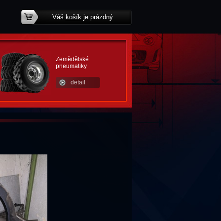
Váš
košík
je prázdný
potřebujete poradit?
Zemědělské
pneumatiky
detail