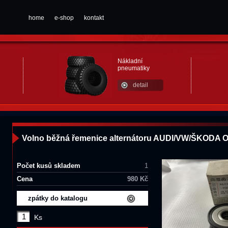
home
e-shop
kontakt
Nákladní
pneumatiky
detail
Volno běžná řemenice alternátoru AUDI/VW/ŠKODA
Počet kusů skladem
1
Cena
980 Kč
zpátky do katalogu
Ks