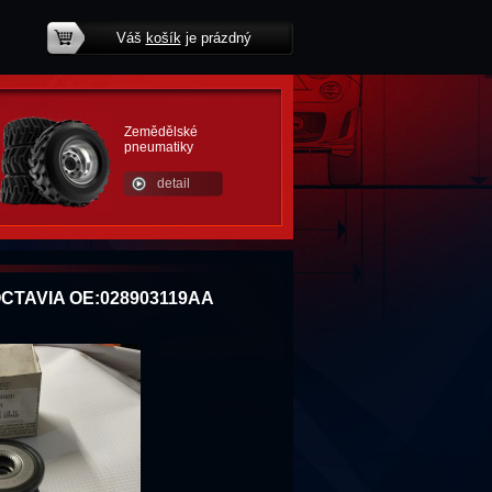
Váš
košík
je prázdný
potřebujete poradit?
Zemědělské
pneumatiky
detail
 OCTAVIA OE:028903119AA