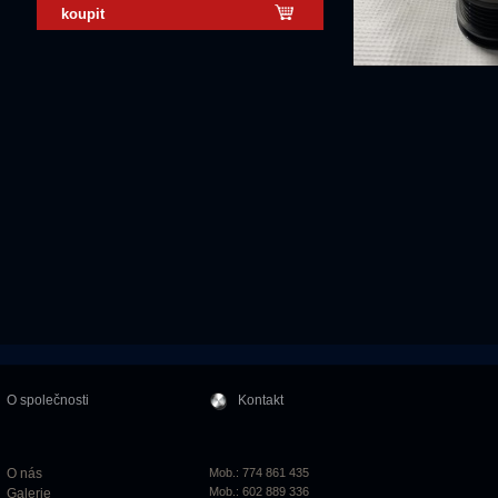
koupit
O společnosti
Kontakt
O nás
Mob.: 774 861 435
Mob.: 602 889 336
Galerie