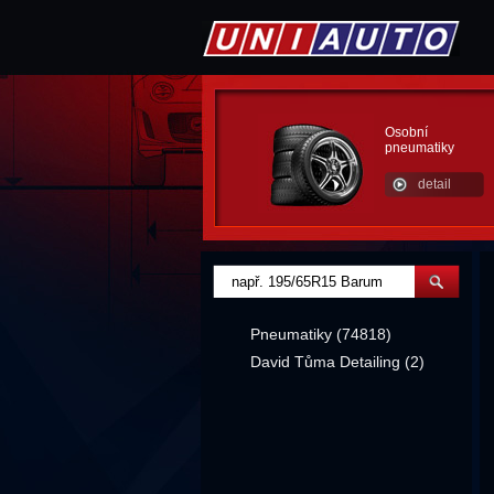
Osobní
pneumatiky
detail
Pneumatiky (74818)
David Tůma Detailing (2)