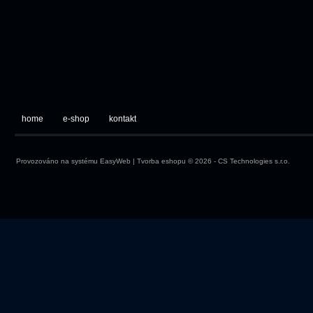
home
e-shop
kontakt
Provozováno na systému
EasyWeb
|
Tvorba eshopu
© 2026 - CS Technologies s.r.o.