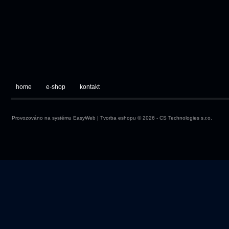
home
e-shop
kontakt
Provozováno na systému
EasyWeb
|
Tvorba eshopu
© 2026 - CS Technologies s.r.o.