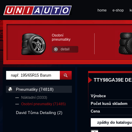
home
e-shop
k
Osobní
pneumatiky
detail
TTY98GA39E DEZE
Pneumatiky (74818)
Výrobce
Nákladní (3333)
Počet kusů skladem
Osobní pneumatiky (71485)
Cena
David Tůma Detailing (2)
zpátky do katalogu