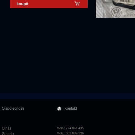
koupit
O společnosti
Kontakt
O nás
Mob.: 774 861 435
Mob.: 602 889 336
Galerie