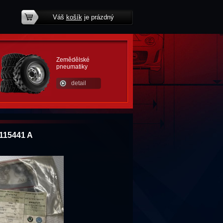
Váš
košík
je prázdný
potřebujete poradit?
Zemědělské
pneumatiky
detail
8115441 A