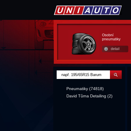
Osobní
pneumatiky
detail
Pneumatiky (74818)
David Tůma Detailing (2)