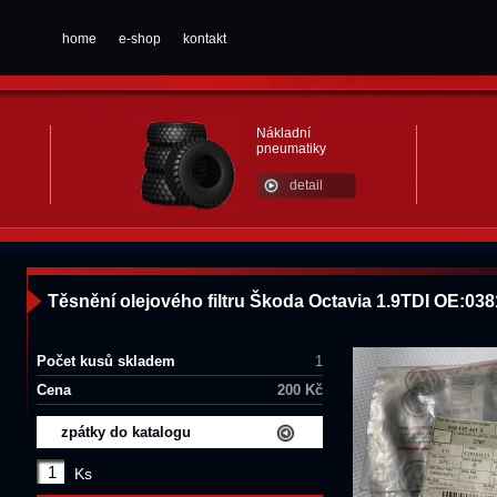
home
e-shop
kontakt
Nákladní
pneumatiky
detail
Těsnění olejového filtru Škoda Octavia 1.9TDI OE:03
Počet kusů skladem
1
Cena
200 Kč
zpátky do katalogu
Ks