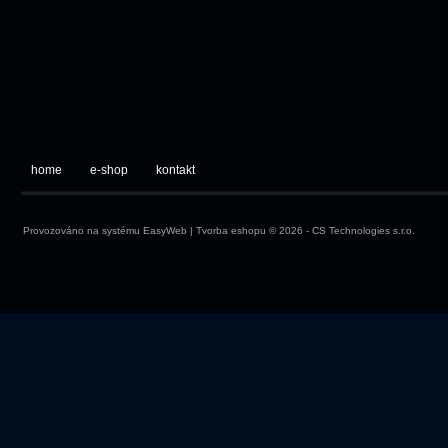
home
e-shop
kontakt
Provozováno na systému
EasyWeb
|
Tvorba eshopu
© 2026 - CS Technologies s.r.o.