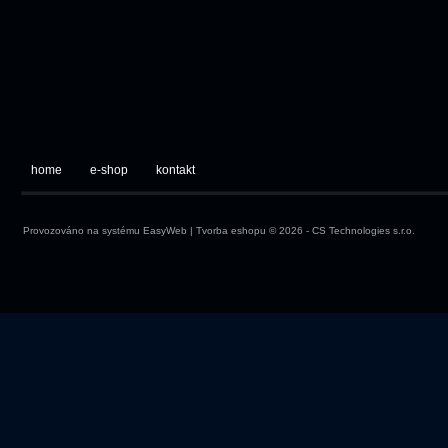
home
e-shop
kontakt
Provozováno na systému
EasyWeb
|
Tvorba eshopu
© 2026 - CS Technologies s.r.o.