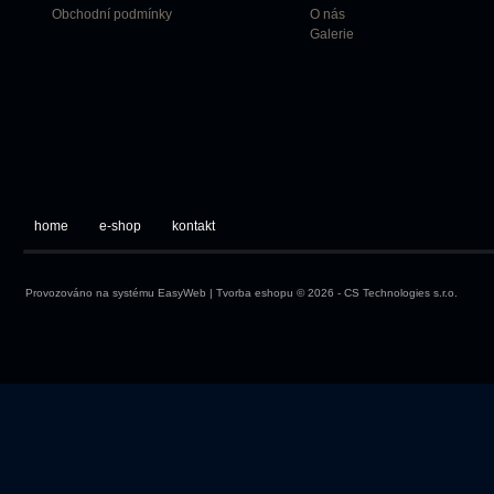
Obchodní podmínky
O nás
Galerie
home
e-shop
kontakt
Provozováno na systému
EasyWeb
|
Tvorba eshopu
© 2026 - CS Technologies s.r.o.