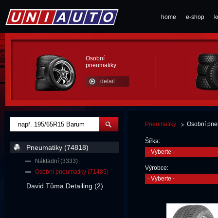
home
e-shop
k
Osobní
pneumatiky
detail
Pneumatiky
Osobní pne
Šířka:
Pneumatiky (74818)
- Vyberte -
Nákladní (3333)
Výrobce:
Osobní pneumatiky (71485)
- Vyberte -
David Tůma Detailing (2)