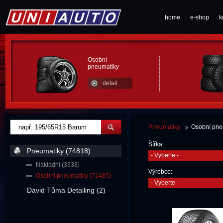
home
e-shop
k
Osobní
pneumatiky
detail
Pneumatiky
Osobní pne
Šířka:
Pneumatiky (74818)
- Vyberte -
Nákladní (3333)
Výrobce:
Osobní pneumatiky (71485)
- Vyberte -
David Tůma Detailing (2)