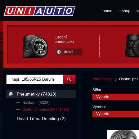
home
e-shop
k
Osobní
pneumatiky
detail
Pneumatiky
Osobní pne
Šířka:
Pneumatiky (74818)
- Vyberte -
Nákladní (3333)
Výrobce:
Osobní pneumatiky (71485)
- Vyberte -
David Tůma Detailing (2)