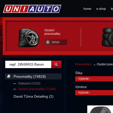
home
e-shop
k
Osobní
pneumatiky
detail
Pneumatiky
Osobní pne
Šířka:
Pneumatiky (74818)
- Vyberte -
Nákladní (3333)
Výrobce:
Osobní pneumatiky (71485)
- Vyberte -
David Tůma Detailing (2)