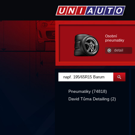
Osobní
pneumatiky
detail
Pneumatiky (74818)
David Tůma Detailing (2)