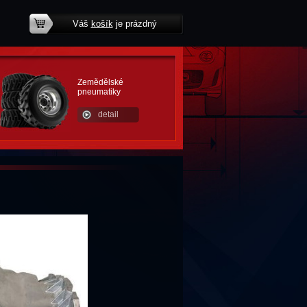
Váš
košík
je prázdný
potřebujete poradit?
Zemědělské
pneumatiky
detail