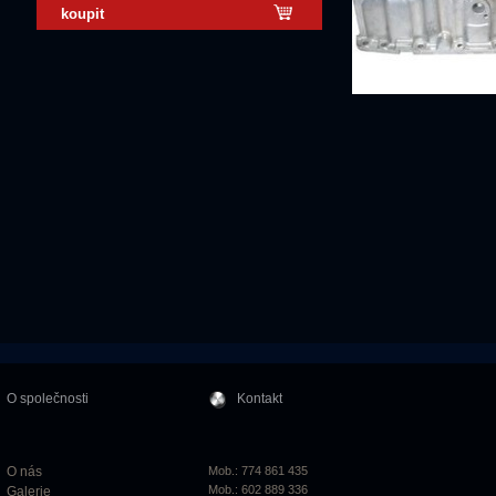
koupit
O společnosti
Kontakt
O nás
Mob.: 774 861 435
Mob.: 602 889 336
Galerie