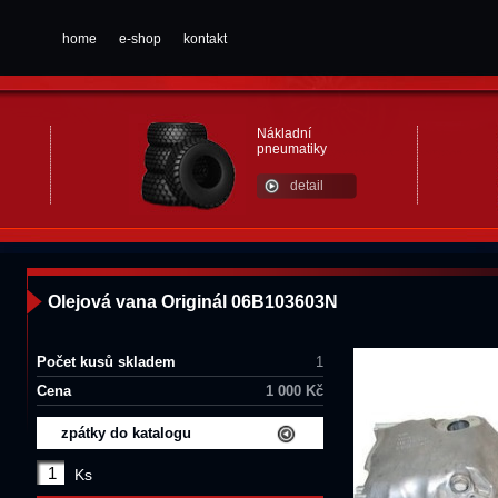
home
e-shop
kontakt
Nákladní
pneumatiky
detail
Olejová vana Originál 06B103603N
Počet kusů skladem
1
Cena
1 000 Kč
zpátky do katalogu
Ks