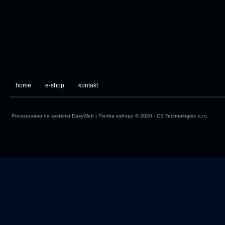
home
e-shop
kontakt
Provozováno na systému
EasyWeb
|
Tvorba eshopu
© 2026 - CS Technologies s.r.o.