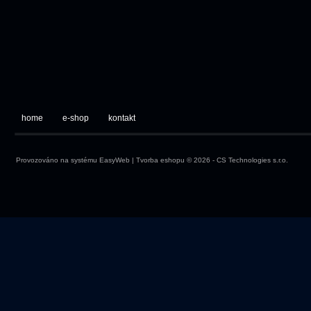
home
e-shop
kontakt
Provozováno na systému
EasyWeb
|
Tvorba eshopu
© 2026 - CS Technologies s.r.o.