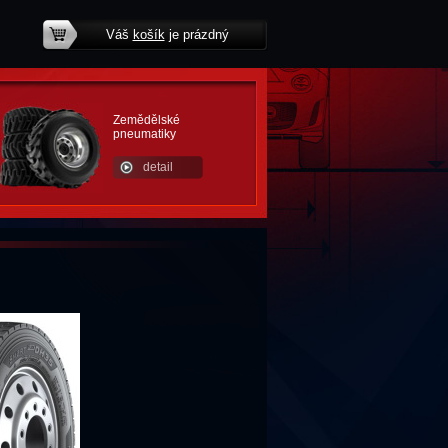
Váš
košík
je prázdný
potřebujete poradit?
Zemědělské
pneumatiky
detail