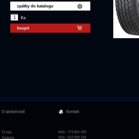
zpátky do katalogu
Ks
koupit
O společnosti
Kontakt
O nás
Mob.: 774 861 435
Mob.: 602 889 336
Galerie