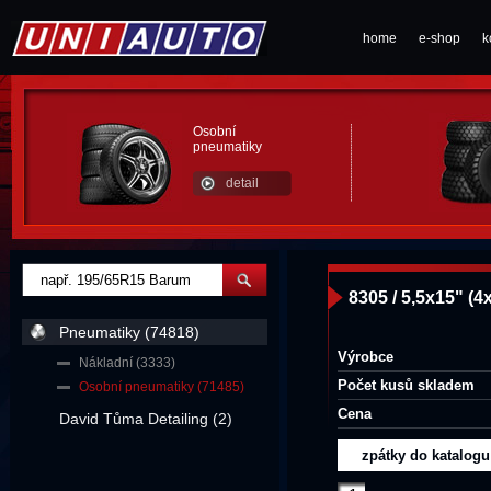
home
e-shop
k
Osobní
pneumatiky
detail
8305 / 5,5x15" (
Pneumatiky (74818)
Výrobce
Nákladní (3333)
Počet kusů skladem
Osobní pneumatiky (71485)
Cena
David Tůma Detailing (2)
zpátky do katalogu