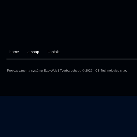
home
e-shop
kontakt
Provozováno na systému
EasyWeb
|
Tvorba eshopu
© 2026 - CS Technologies s.r.o.