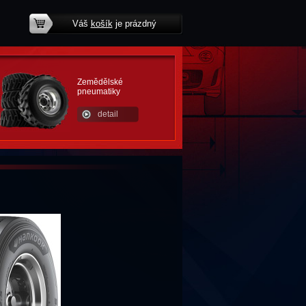
Váš
košík
je prázdný
potřebujete poradit?
Zemědělské
pneumatiky
detail