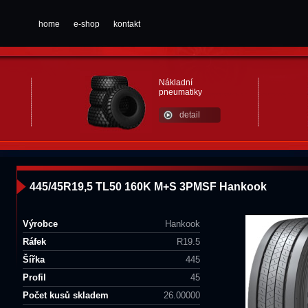
home
e-shop
kontakt
Nákladní
pneumatiky
detail
445/45R19,5 TL50 160K M+S 3PMSF Hankook
Výrobce
Hankook
Ráfek
R19.5
Šířka
445
Profil
45
Počet kusů skladem
26.00000