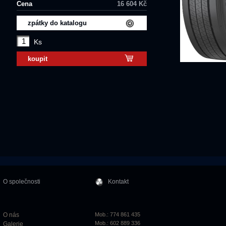
Cena
16 604 Kč
zpátky do katalogu
Ks
koupit
O společnosti
Kontakt
O nás
Mob.: 774 861 435
Mob.: 602 889 336
Galerie