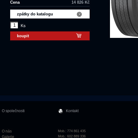
Cena
14 826 Kč
zpátky do katalogu
Ks
koupit
O společnosti
Kontakt
O nás
Mob.: 774 861 435
Mob.: 602 889 336
Galerie