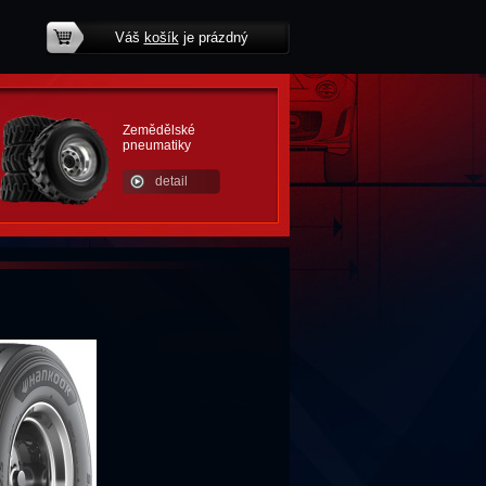
Váš
košík
je prázdný
potřebujete poradit?
Zemědělské
pneumatiky
detail