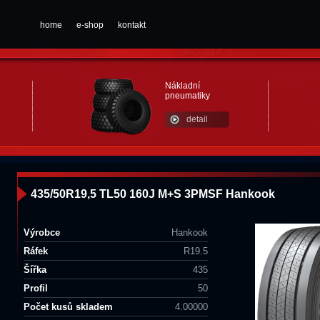
home
e-shop
kontakt
Nákladní
pneumatiky
detail
435/50R19,5 TL50 160J M+S 3PMSF Hankook
Výrobce
Hankook
Ráfek
R19.5
Šířka
435
Profil
50
Počet kusů skladem
4.00000