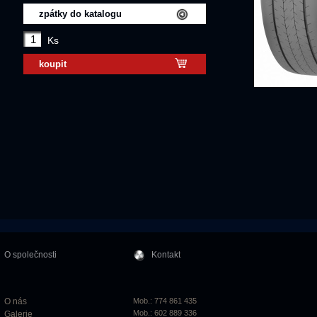
zpátky do katalogu
Ks
koupit
O společnosti
Kontakt
O nás
Mob.: 774 861 435
Mob.: 602 889 336
Galerie