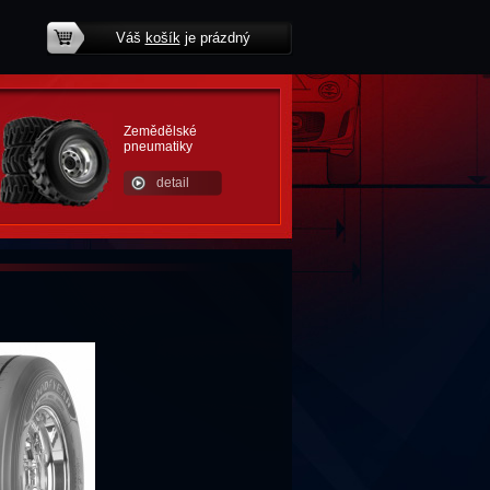
Váš
košík
je prázdný
potřebujete poradit?
Zemědělské
pneumatiky
detail