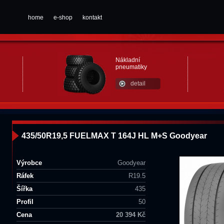
home
e-shop
kontakt
Nákladní
pneumatiky
detail
435/50R19,5 FUELMAX T 164J HL M+S Goodyear
Výrobce
Goodyear
Ráfek
R19.5
Šířka
435
Profil
50
Cena
20 394 Kč