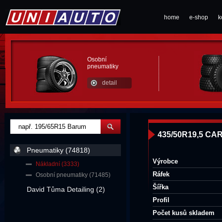
home
e-shop
k
Osobní
pneumatiky
detail
435/50R19,5 CA
Pneumatiky (74818)
Výrobce
Nákladní (3333)
Ráfek
Osobní pneumatiky (71485)
Šířka
David Tůma Detailing (2)
Profil
Počet kusů skladem