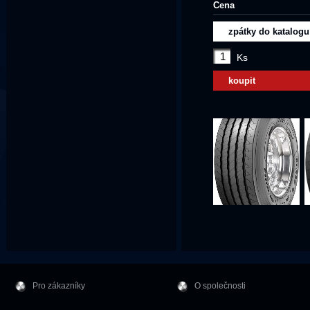
Cena
zpátky do katalogu
Ks
koupit
Pro zákazníky
O společnosti