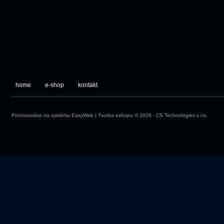
home
e-shop
kontakt
Provozováno na systému
EasyWeb
|
Tvorba eshopu
© 2026 - CS Technologies s.r.o.