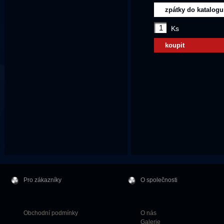
zpátky do katalogu
Ks
koupit
Pro zákazníky
O společnosti
Obchodní podmínky
O nás
Galerie