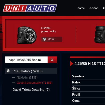
home
e-shop
k
Osobní
pneumatiky
detail
4,25/85 H 18 TT1
Pneumatiky (74818)
Výrobce
Nákladní (3333)
Ráfek
Osobní pneumatiky (71485)
Šířka
David Tůma Detailing (2)
Profil
Cena