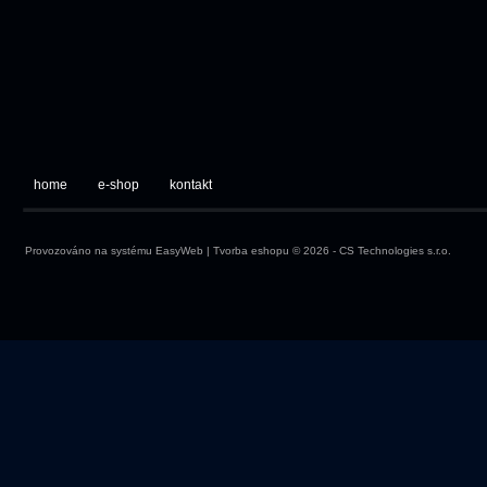
home
e-shop
kontakt
Provozováno na systému
EasyWeb
|
Tvorba eshopu
© 2026 - CS Technologies s.r.o.