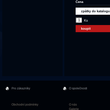
Cena
zpátky do katalogu
Ks
koupit
Pro zákazníky
O společnosti
Obchodní podmínky
O nás
Galerie