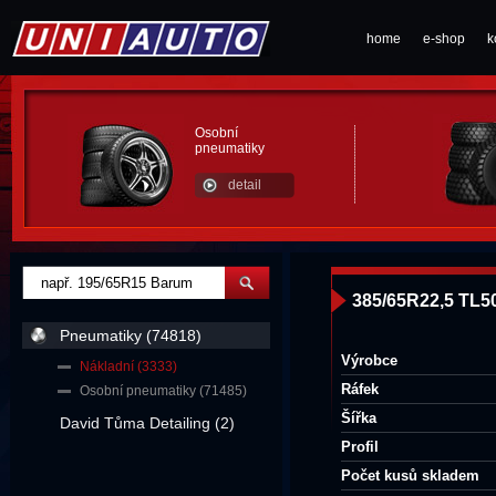
home
e-shop
k
Osobní
pneumatiky
detail
385/65R22,5 TL5
Pneumatiky (74818)
Výrobce
Nákladní (3333)
Ráfek
Osobní pneumatiky (71485)
Šířka
David Tůma Detailing (2)
Profil
Počet kusů skladem