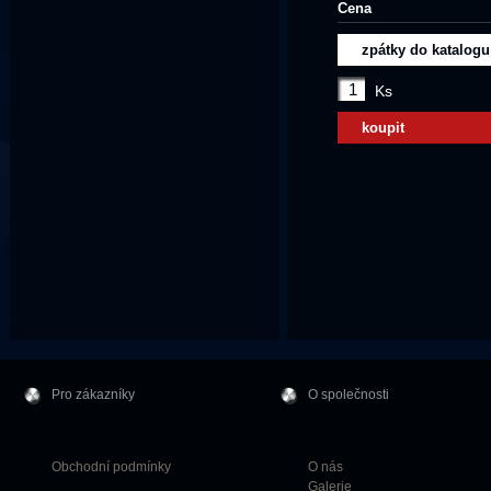
Cena
zpátky do katalogu
Ks
koupit
Pro zákazníky
O společnosti
Obchodní podmínky
O nás
Galerie