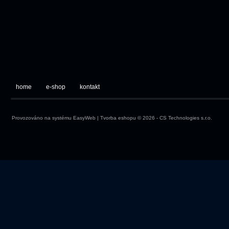
home
e-shop
kontakt
Provozováno na systému
EasyWeb
|
Tvorba eshopu
© 2026 - CS Technologies s.r.o.