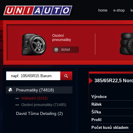
home
e-shop
k
Osobní
pneumatiky
detail
385/65R22,5 Nor
Pneumatiky (74818)
Výrobce
Nákladní (3333)
Ráfek
Osobní pneumatiky (71485)
Šířka
David Tůma Detailing (2)
Profil
Počet kusů skladem