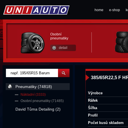
home
e-shop
k
Osobní
pneumatiky
detail
385/65R22,5 F H
Pneumatiky (74818)
Výrobce
Nákladní (3333)
Ráfek
Osobní pneumatiky (71485)
Šířka
David Tůma Detailing (2)
Profil
Počet kusů skladem