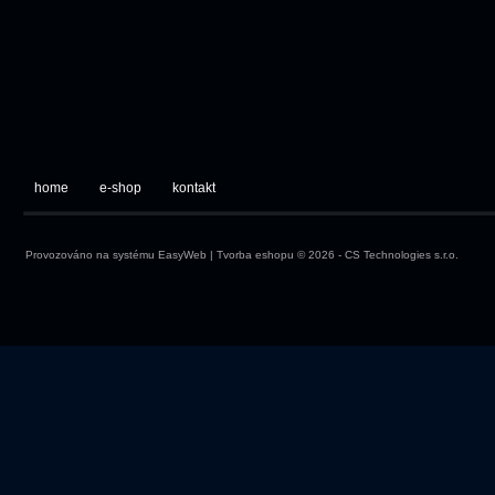
home
e-shop
kontakt
Provozováno na systému
EasyWeb
|
Tvorba eshopu
© 2026 - CS Technologies s.r.o.