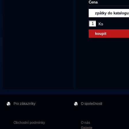
Cena
zpátky do katalogu
Ks
koupit
Pro zákazníky
O společnosti
Obchodní podmínky
O nás
Galerie