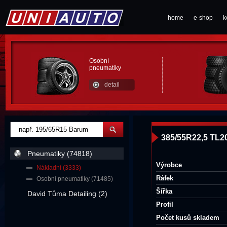
home
e-shop
k
Osobní
pneumatiky
detail
385/55R22,5 TL2
Pneumatiky (74818)
Výrobce
Nákladní (3333)
Ráfek
Osobní pneumatiky (71485)
Šířka
David Tůma Detailing (2)
Profil
Počet kusů skladem