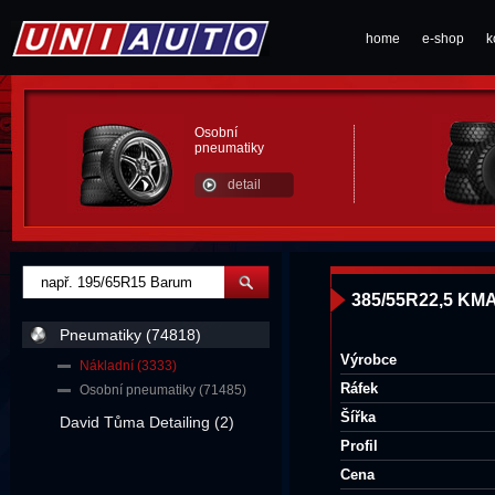
home
e-shop
k
Osobní
pneumatiky
detail
385/55R22,5 KM
Pneumatiky (74818)
Výrobce
Nákladní (3333)
Ráfek
Osobní pneumatiky (71485)
Šířka
David Tůma Detailing (2)
Profil
Cena