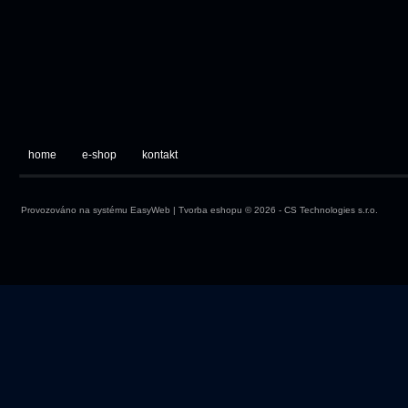
home
e-shop
kontakt
Provozováno na systému
EasyWeb
|
Tvorba eshopu
© 2026 - CS Technologies s.r.o.