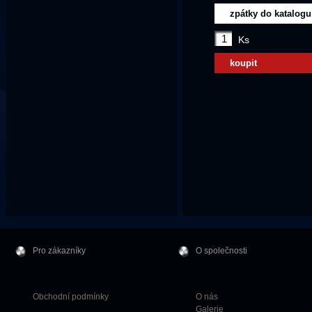
zpátky do katalogu
Ks
koupit
Pro zákazníky
O společnosti
Obchodní podmínky
O nás
Galerie