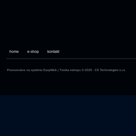
home
e-shop
kontakt
Provozováno na systému
EasyWeb
|
Tvorba eshopu
© 2026 - CS Technologies s.r.o.