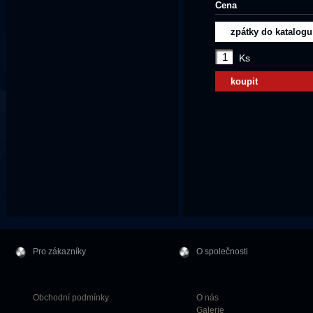
Cena
zpátky do katalogu
Ks
koupit
Pro zákazníky
O společnosti
Obchodní podmínky
O nás
Galerie