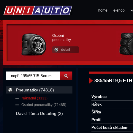
home
e-shop
k
Osobní
pneumatiky
detail
385/55R19,5 FTH
Pneumatiky (74818)
Výrobce
Nákladní (3333)
Ráfek
Osobní pneumatiky (71485)
Šířka
David Tůma Detailing (2)
Profil
Počet kusů skladem