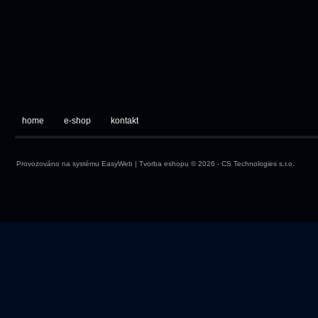
home
e-shop
kontakt
Provozováno na systému
EasyWeb
|
Tvorba eshopu
© 2026 - CS Technologies s.r.o.