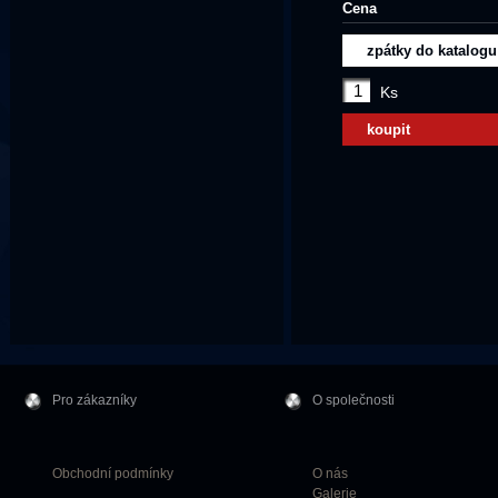
Cena
zpátky do katalogu
Ks
koupit
Pro zákazníky
O společnosti
Obchodní podmínky
O nás
Galerie