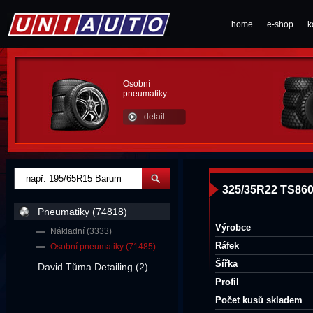
home
e-shop
k
Osobní
pneumatiky
detail
325/35R22 TS860
Pneumatiky (74818)
Výrobce
Nákladní (3333)
Ráfek
Osobní pneumatiky (71485)
Šířka
David Tůma Detailing (2)
Profil
Počet kusů skladem