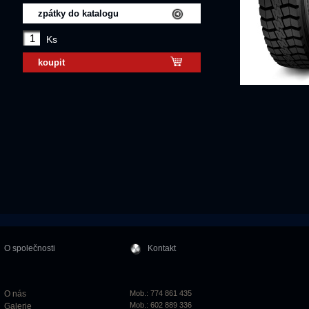
zpátky do katalogu
Ks
koupit
O společnosti
Kontakt
O nás
Mob.: 774 861 435
Mob.: 602 889 336
Galerie