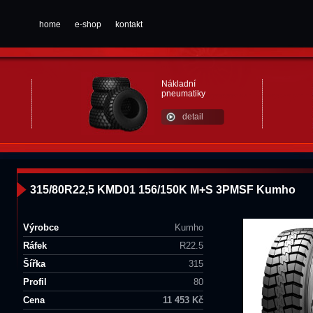
home
e-shop
kontakt
Nákladní
pneumatiky
detail
315/80R22,5 KMD01 156/150K M+S 3PMSF Kumho
Výrobce
Kumho
Ráfek
R22.5
Šířka
315
Profil
80
Cena
11 453 Kč