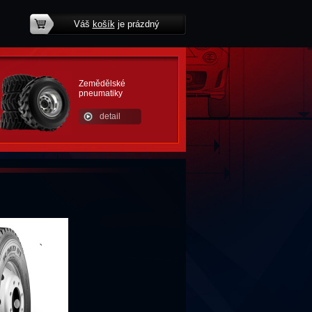
Váš
košík
je prázdný
potřebujete poradit?
Zemědělské
pneumatiky
detail