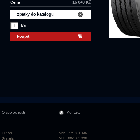
Cena
16 040 Kč
zpátky do katalogu
Ks
koupit
O společnosti
Kontakt
O nás
Mob.: 774 861 435
Mob.: 602 889 336
Galerie