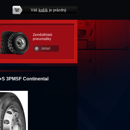
Váš
košík
je prázdný
potřebujete poradit?
Zemědělské
pneumatiky
detail
M+S 3PMSF Continental