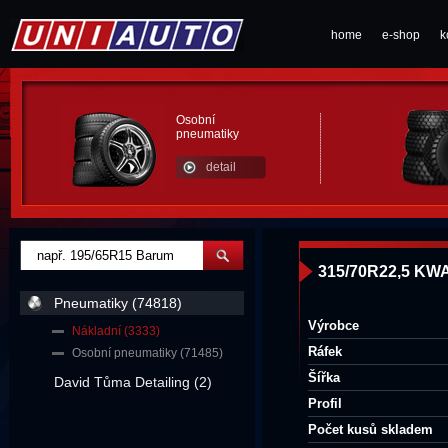
home
e-shop
k
Osobní
pneumatiky
detail
315/70R22,5 KW
Pneumatiky (74818)
Výrobce
Nákladní (3333)
Ráfek
Osobní pneumatiky (71485)
Šířka
David Tůma Detailing (2)
Profil
Počet kusů skladem