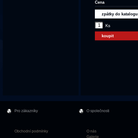
Cena
zpátky do katalogu
Ks
koupit
Pro zákazníky
O společnosti
Obchodní podmínky
O nás
Galerie