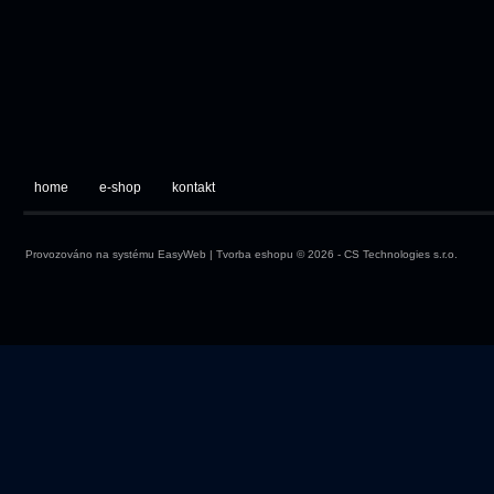
home
e-shop
kontakt
Provozováno na systému
EasyWeb
|
Tvorba eshopu
© 2026 - CS Technologies s.r.o.