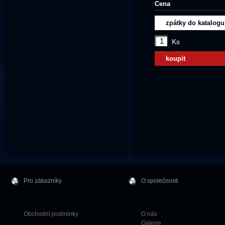
Cena
zpátky do katalogu
Ks
koupit
Pro zákazníky
O společnosti
Obchodní podmínky
O nás
Galerie