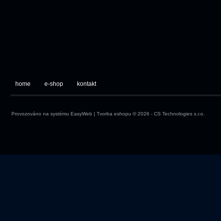
home
e-shop
kontakt
Provozováno na systému
EasyWeb
|
Tvorba eshopu
© 2026 - CS Technologies s.r.o.