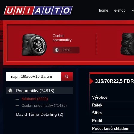
home
e-shop
k
Osobní
pneumatiky
detail
315/70R22,5 FDR
Pneumatiky (74818)
Výrobce
Nákladní (3333)
Ráfek
Osobní pneumatiky (71485)
Šířka
David Tůma Detailing (2)
Profil
Počet kusů skladem