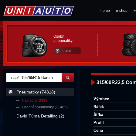
home
e-shop
k
Osobní
pneumatiky
detail
315/60R22,5 Con
Pneumatiky (74818)
Výrobce
Nákladní (3333)
Ráfek
Osobní pneumatiky (71485)
Šířka
David Tůma Detailing (2)
Profil
Cena