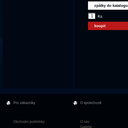
zpátky do katalogu
Ks
koupit
Pro zákazníky
O společnosti
Obchodní podmínky
O nás
Galerie