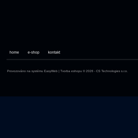
home
e-shop
kontakt
Provozováno na systému
EasyWeb
|
Tvorba eshopu
© 2026 - CS Technologies s.r.o.