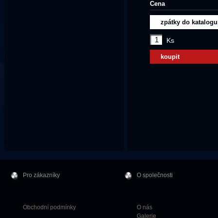
Cena
zpátky do katalogu
Ks
koupit
Pro zákazníky
O společnosti
Obchodní podmínky
O nás
Galerie