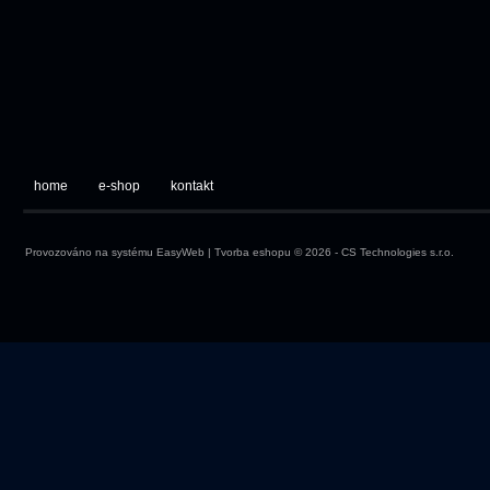
home
e-shop
kontakt
Provozováno na systému
EasyWeb
|
Tvorba eshopu
© 2026 - CS Technologies s.r.o.