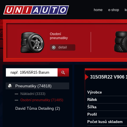
home
e-shop
k
Osobní
pneumatiky
detail
315/35R22 V906
Pneumatiky (74818)
Výrobce
Nákladní (3333)
Ráfek
Osobní pneumatiky (71485)
Šířka
David Tůma Detailing (2)
Profil
Počet kusů skladem