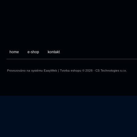
home
e-shop
kontakt
Provozováno na systému
EasyWeb
|
Tvorba eshopu
© 2026 - CS Technologies s.r.o.