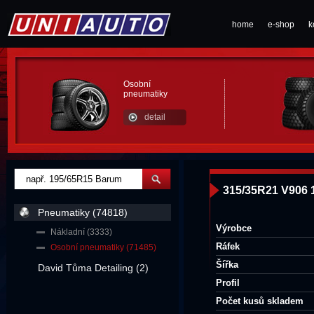
home
e-shop
k
Osobní
pneumatiky
detail
315/35R21 V906
Pneumatiky (74818)
Výrobce
Nákladní (3333)
Ráfek
Osobní pneumatiky (71485)
Šířka
David Tůma Detailing (2)
Profil
Počet kusů skladem