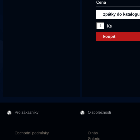
Cena
zpátky do katalogu
Ks
koupit
Pro zákazníky
O společnosti
Obchodní podmínky
O nás
Galerie